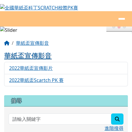
全國華紙盃科丁SCRATCH校際PK賽
跳至主內容區
導覽列
頁尾區域
主內容區域
回首頁
華紙盃宣傳影音
華紙盃宣傳影音
2022華紙盃宣傳影片
830
2022華紙盃Scartch PK 賽
802
右邊區域內容
搜尋
searc
進階搜尋