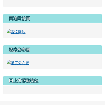
雷達回波圖
溫度分布圖
回上方浮動按鈕