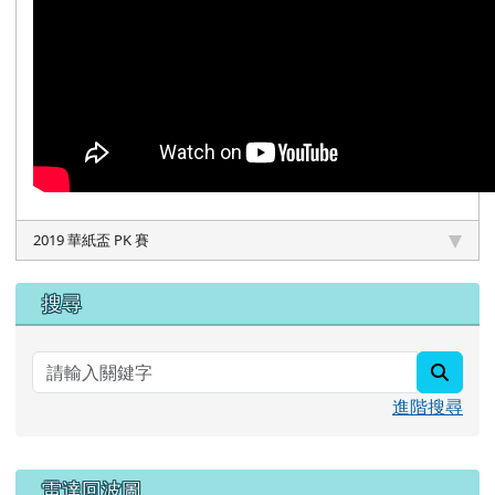
2019 華紙盃 PK 賽
右邊區域內容
搜尋
searc
進階搜尋
雷達回波圖