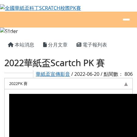
全國華紙盃科丁SCRATCH校際PK賽
跳至主內容區
導覽列
頁尾區域
主內容區域
本站消息
分月文章
電子報列表
2022華紙盃Scartch PK 賽
華紙盃宣傳影音
/ 2022-06-20 / 點閱數： 806
2022PK 賽