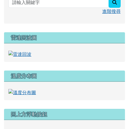
進階搜尋
雷達回波圖
溫度分布圖
回上方浮動按鈕