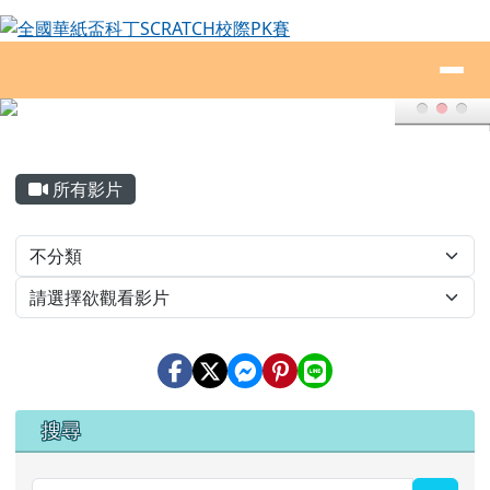
全國華紙盃科丁SCRATCH校際PK賽
跳至主內容區
導覽列
頁尾區域
主內容區域
所有影片
Video List
右邊區域內容
搜尋
searc