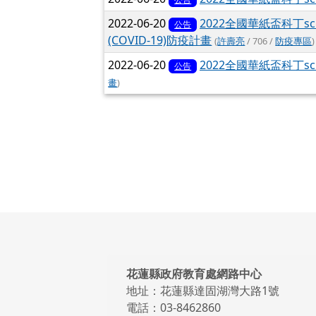
2022-06-20
2022全國華紙盃科丁s
公告
(COVID-19)防疫計畫
(
許壽亮
/ 706 /
防疫專區
)
2022-06-20
2022全國華紙盃科丁s
公告
畫
)
頁尾區域內容
花蓮縣政府教育處網路中心
地址：花蓮縣達固湖灣大路1號
電話：03-8462860
傳真：03-85777524