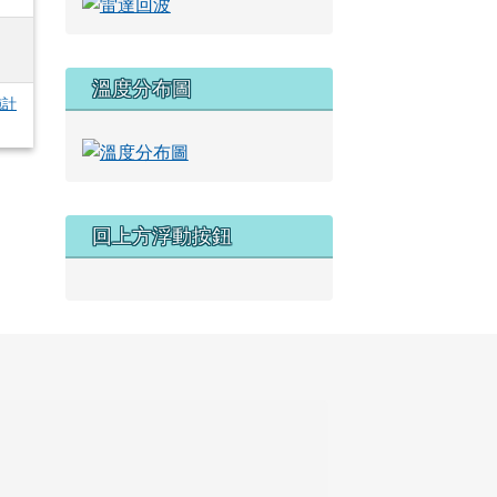
溫度分布圖
施計
回上方浮動按鈕