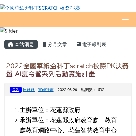
全國華紙盃科丁SCRATCH校際PK賽
跳至主內容區
導覽列
頁尾區域
主內容區域
本站消息
分月文章
電子報列表
2022全國華紙盃科丁scratch校際PK決賽
暨 AI夏令營系列活動實施計畫
田咚咚
-
實施計畫
| 2022-06-20 | 點閱數： 692
公告
主辦單位：花蓮縣政府
承辦單位：花蓮縣政府教育處、教育
處教育網路中心、花蓮智慧教育中心