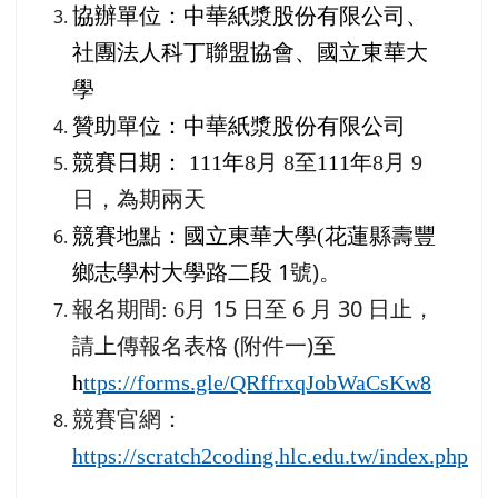
協辦單位：中華紙漿股份有限公司、
社團法人科丁聯盟協會、國立東華大
學
贊助單位：中華紙漿股份有限公司
年
至
競賽日期： 111
8
月 8
111
年
8
月 9
日，為期兩天
花蓮縣壽豐
競賽地點：國立東華大學(
鄉志學村大學路二段 1
號)。
月 15 日至 6 月 30 日止，
報名期間: 6
請上傳報名表格 (附件一)至
h
ttps://forms.gle/QRffrxqJobWaCsKw8
競賽官網：
https://scratch2coding.hlc.edu.tw/index.php