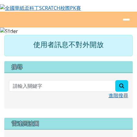
全國華紙盃科丁SCRATCH校際PK賽
跳至主內容區
導覽列
頁尾區域
主內容區域
使用者訊息不對外開放
右邊區域內容
搜尋
searc
進階搜尋
雷達回波圖