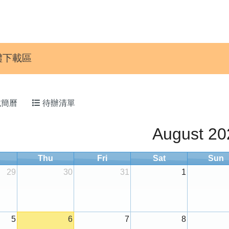
H校際PK賽
體下載區
載簡曆
待辦清單
August 20
Thu
Fri
Sat
Sun
29
30
31
1
5
6
7
8