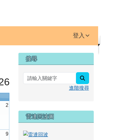
登入
右邊區域內容
搜尋
search
26
進階搜尋
2
雷達回波圖
9