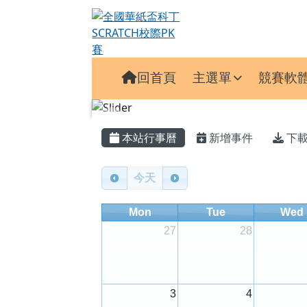
全國華紙盃科丁SCRATC
跳至主內容區
導覽列
回首頁
主選單
競賽軟
頁尾區域
主內容區域
本站行事曆
新增事件
下
Calendar
今天
Mon
Tue
Wed
27
28
3
4