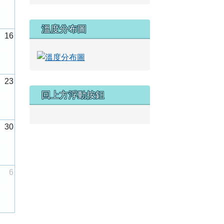
溫度分布圖
16
23
回上方浮動按鈕
30
6