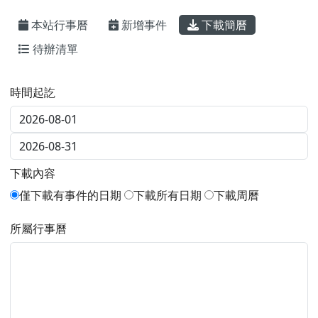
所屬行事曆
呈現方式
分開呈現
合併呈現
下載簡曆
右邊區域內容
搜尋
searc
進階搜尋