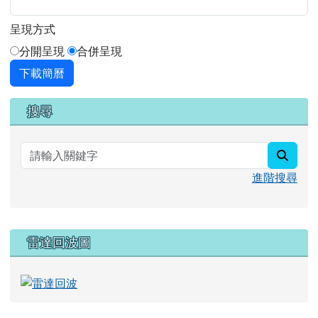
雷達回波圖
溫度分布圖
回上方浮動按鈕