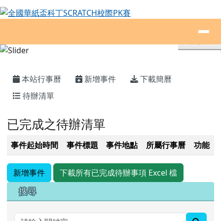
全國華紙盃科丁SCRATCH校際PK賽
跳至主內容區
導覽列
頁尾區域
主內容區域
本站行事曆
新增事件
下載簡曆
待辦清單
已完成之待辦清單
事件起始時間
事件標題
事件地點
所屬行事曆
功能
新增事件
下載所有已完成待辦事項 Excel 檔
右邊區域內容
搜尋
searc