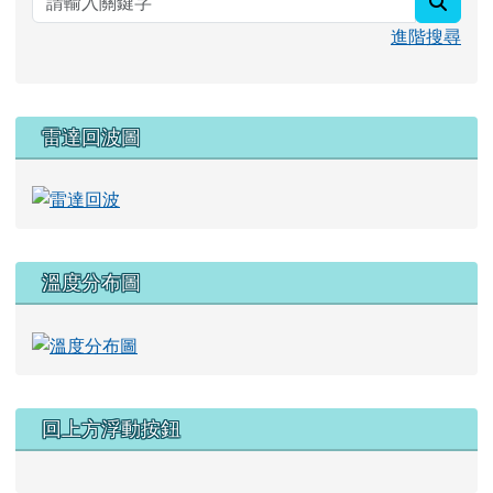
進階搜尋
雷達回波圖
溫度分布圖
回上方浮動按鈕