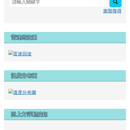
進階搜尋
雷達回波圖
溫度分布圖
回上方浮動按鈕