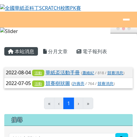
全國華紙盃科丁SCRATCH校際PK賽
跳至主內容區
導覽列
頁尾區域
主內容區域
本站消息
分月文章
電子報列表
文章列表
2022-08-04
華紙盃活動手冊
(
蕭維紀
/ 818 /
競賽消息
)
活動
2022-07-05
競賽樹狀圖
(
許壽亮
/ 764 /
競賽消息
)
活動
(目前頁次)
«
‹
1
›
»
右邊區域內容
搜尋
searc