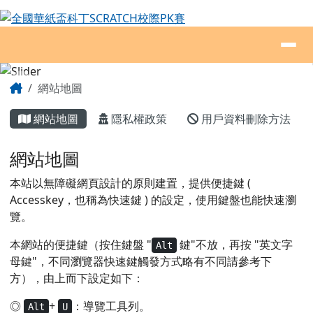
全國華紙盃科丁SCRATCH校際PK賽
跳至主內容區
導覽列
頁尾區域
主內容區域
Home
網站地圖
網站地圖
隱私權政策
用戶資料刪除方法
網站地圖
本站以無障礙網頁設計的原則建置，提供便捷鍵 (
Accesskey，也稱為快速鍵 ) 的設定，使用鍵盤也能快速瀏
覽。
本網站的便捷鍵（按住鍵盤 "
鍵"不放，再按 "英文字
Alt
母鍵"，不同瀏覽器快速鍵觸發方式略有不同請參考下
方），由上而下設定如下：
◎
+
：導覽工具列。
Alt
U