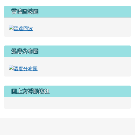
雷達回波圖
溫度分布圖
回上方浮動按鈕