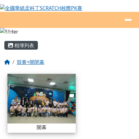
全國華紙盃科丁SCRATCH校際PK賽
跳至主內容區
導覽列
頁尾區域
主內容區域
相簿列表
回首頁
競賽+開閉幕
相簿列表
開幕
開幕