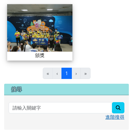
頒獎
頒獎
(目前頁次)
«
‹
1
›
»
右邊區域內容
搜尋
searc
進階搜尋