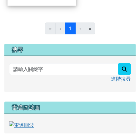
(目前頁次)
«
‹
1
›
»
右邊區域內容
搜尋
searc
進階搜尋
雷達回波圖