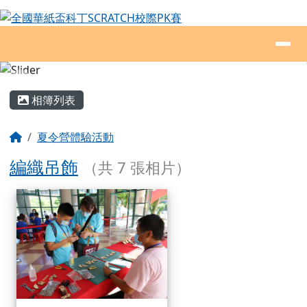
全國華紙盃科丁SCRATCH校際PK賽
跳至主內容區
導覽列
頁尾區域
主內容區域
相簿列表
回首頁
夏令營體驗活動
編織吊飾
（共 7 張相片）
相簿列表
編織吊飾