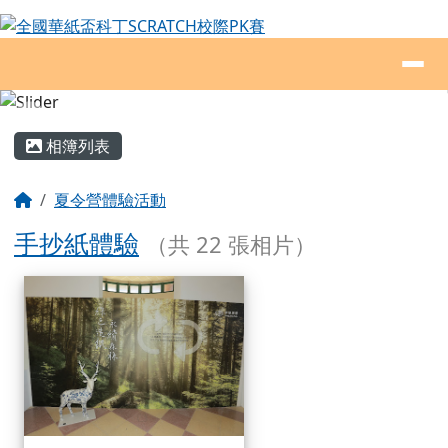
全國華紙盃科丁SCRATCH校際PK賽
跳至主內容區
導覽列
頁尾區域
主內容區域
相簿列表
回首頁
夏令營體驗活動
手抄紙體驗
（共 22 張相片）
相簿列表
手抄紙體驗