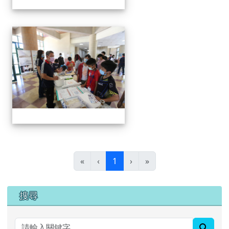
手抄紙體驗
(目前頁次)
«
‹
1
›
»
右邊區域內容
搜尋
searc