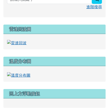
進階搜尋
雷達回波圖
溫度分布圖
回上方浮動按鈕