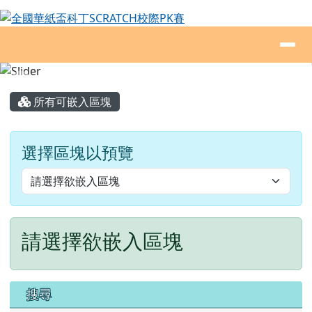
全國華紙盃科丁SCRATCH校際PK賽
跳至主內容區
導覽列
頁尾區域
主內容區域
所有可嵌入區塊
選擇區塊以預覽
請選擇欲嵌入區塊
右邊區域內容
搜尋