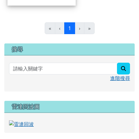
(目前頁次)
«
‹
1
›
»
右邊區域內容
搜尋
searc
進階搜尋
雷達回波圖