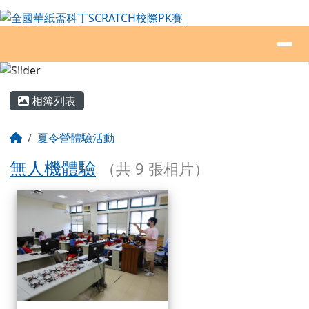
全國華紙盃科丁SCRATCH校際PK賽
跳至主內容區
導覽列
頁尾區域
主內容區域
相簿列表
回首頁
夏令營體驗活動
無人機體驗
（共 9 張相片）
相簿列表
無人機體驗