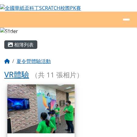
全國華紙盃科丁SCRATCH校際PK賽
跳至主內容區
導覽列
頁尾區域
主內容區域
相簿列表
回首頁
夏令營體驗活動
VR體驗
（共 11 張相片）
相簿列表
VR體驗