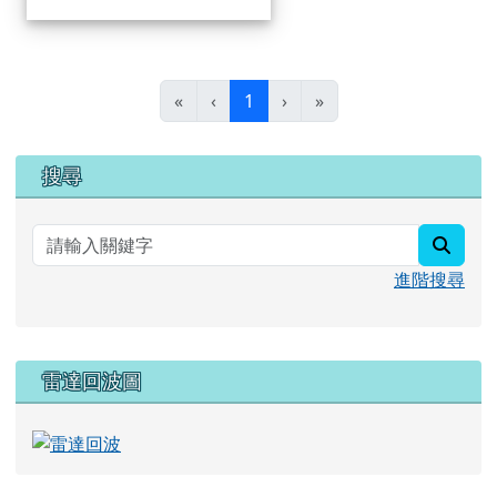
(目前頁次)
«
‹
1
›
»
右邊區域內容
搜尋
searc
進階搜尋
雷達回波圖