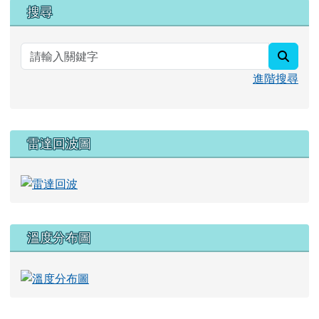
右邊區域內容
搜尋
searc
進階搜尋
雷達回波圖
溫度分布圖