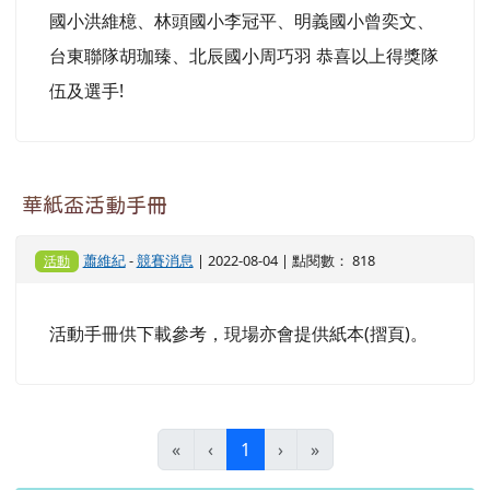
國小洪維檍、林頭國小李冠平、明義國小曾奕文、
台東聯隊胡珈臻、北辰國小周巧羽 恭喜以上得獎隊
伍及選手!
華紙盃活動手冊
蕭維紀
-
競賽消息
| 2022-08-04 | 點閱數： 818
活動
活動手冊供下載參考，現場亦會提供紙本(摺頁)。
(目前頁次)
«
‹
1
›
»