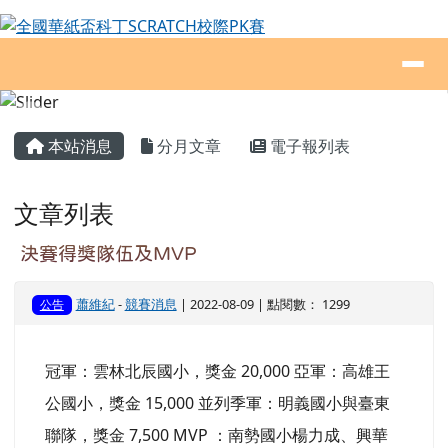
全國華紙盃科丁SCRATCH校際PK賽
跳至主內容區
導覽列
頁尾區域
主內容區域
本站消息
分月文章
電子報列表
文章列表
決賽得獎隊伍及MVP
蕭維紀
-
競賽消息
| 2022-08-09 | 點閱數： 1299
公告
冠軍：雲林北辰國小，獎金 20,000 亞軍：高雄王
公國小，獎金 15,000 並列季軍：明義國小與臺東
聯隊，獎金 7,500 MVP ：南勢國小楊力成、興華